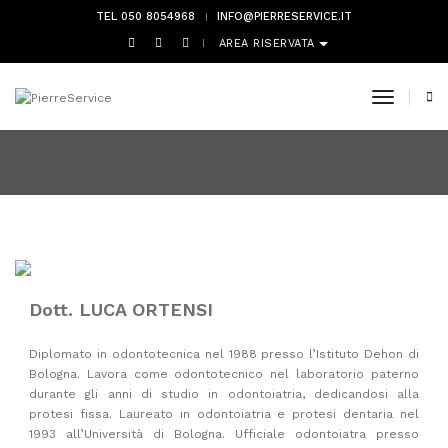
TEL 050 8054968
INFO@PIERRESERVICE.IT
AREA RISERVATA
DOTT. LUCA ORTENSI
toggle 
Dott. LUCA ORTENSI
Diplomato in odontotecnica nel 1988 presso l’Istituto Dehon di
Bologna. Lavora come odontotecnico nel laboratorio paterno
durante gli anni di studio in odontoiatria, dedicandosi alla
protesi fissa. Laureato in odontoiatria e protesi dentaria nel
1993 all’Università di Bologna. Ufficiale odontoiatra presso