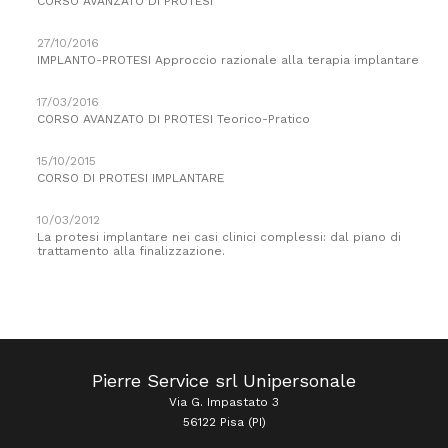
CORSO AVANZATO DI PROTESI
27/10/2016
IMPLANTO-PROTESI Approccio razionale alla terapia implantare
17/03/2016
CORSO AVANZATO DI PROTESI Teorico-Pratico
15/10/2015
CORSO DI PROTESI IMPLANTARE
10/03/2012
La protesi implantare nei casi clinici complessi: dal piano di
trattamento alla finalizzazione.
Pierre Service srl Unipersonale
Via G. Impastato 3
56122 Pisa (PI)