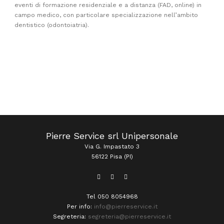
eventi di formazione residenziale e a distanza (FAD, online) in
campo medico, con particolare specializzazione nell’ambito
dentistico (odontoiatria).
Pierre Service srl Unipersonale
Via G. Impastato 3
56122 Pisa (PI)
Tel 050 8054968
Per info:
info@pierreservice.it
Segreteria:
segreteria@pierreservice.it