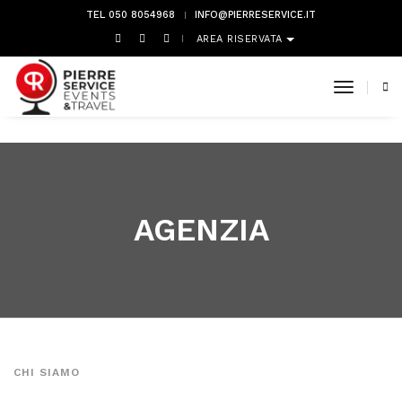
TEL 050 8054968
INFO@PIERRESERVICE.IT
AREA RISERVATA
toggle 
AGENZIA
CHI SIAMO