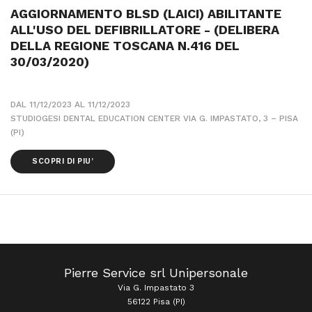
AGGIORNAMENTO BLSD (LAICI) ABILITANTE
ALL'USO DEL DEFIBRILLATORE - (DELIBERA
DELLA REGIONE TOSCANA N.416 DEL
30/03/2020)
DAL 11/12/2023 AL 11/12/2023
STUDIOGESI DENTAL EDUCATION CENTER VIA G. IMPASTATO, 3 – PISA
(PI)
SCOPRI DI PIU’
Pierre Service srl Unipersonale
Via G. Impastato 3
56122 Pisa (PI)