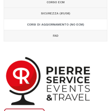
CORSO ECM
SICUREZZA (81/08)
CORSI DI AGGIORNAMENTO (NO ECM)
FAD