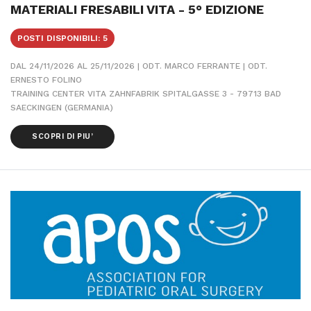
MATERIALI FRESABILI VITA - 5° EDIZIONE
POSTI DISPONIBILI: 5
DAL 24/11/2026 AL 25/11/2026 | ODT. MARCO FERRANTE | ODT.
ERNESTO FOLINO
TRAINING CENTER VITA ZAHNFABRIK SPITALGASSE 3 - 79713 BAD
SAECKINGEN (GERMANIA)
SCOPRI DI PIU’