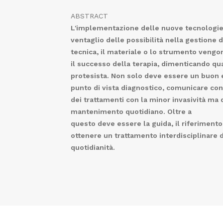
ABSTRACT
L'implementazione delle nuove tecnologie di
ventaglio delle possibilità nella gestione d
tecnica, il materiale o lo strumento vengo
il successo della terapia, dimenticando qu
protesista. Non solo deve essere un buon 
punto di vista diagnostico, comunicare con
dei trattamenti con la minor invasività ma 
mantenimento quotidiano. Oltre a
questo deve essere la guida, il riferimento 
ottenere un trattamento interdisciplinare d
quotidianità.