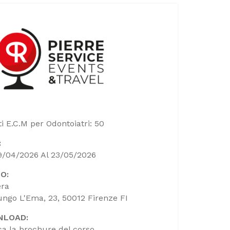
ti E.C.M per Odontoiatri: 50
:
9/04/2026 Al 23/05/2026
O:
era
ungo L'Ema, 23, 50012 Firenze FI
NLOAD:
ca la brochure del corso