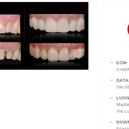
ECM:
Credi
DATA
Dal 0
LUOG
Mast
Via L
DOW
Scari