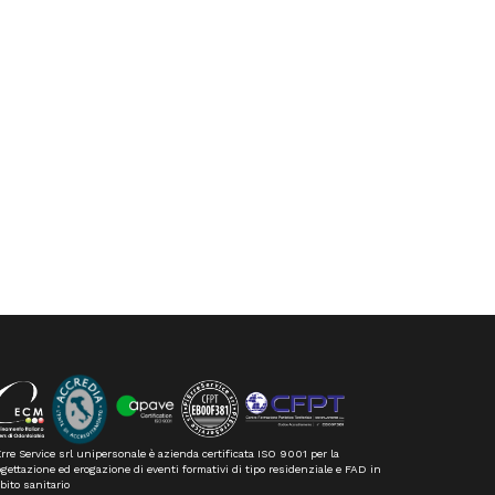
rre Service srl unipersonale è azienda certificata ISO 9001 per la
gettazione ed erogazione di eventi formativi di tipo residenziale e FAD in
bito sanitario