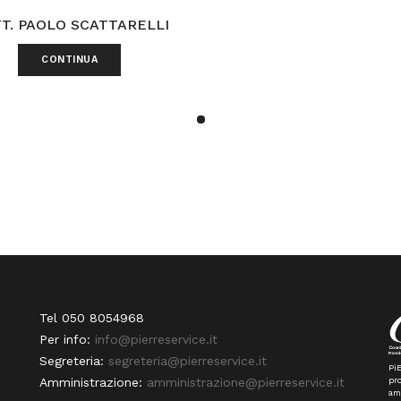
T. PAOLO SCATTARELLI
CONTINUA
Tel 050 8054968
Per info:
info@pierreservice.it
Segreteria:
segreteria@pierreservice.it
PiE
pro
Amministrazione:
amministrazione@pierreservice.it
am