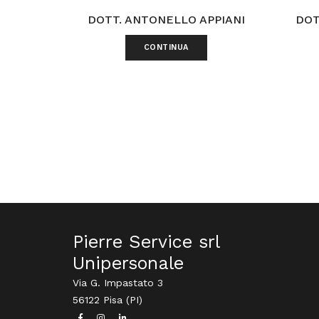
DOTT. ANTONELLO APPIANI
DOT
CONTINUA
Pierre Service srl
Unipersonale
Via G. Impastato 3
56122 Pisa (PI)