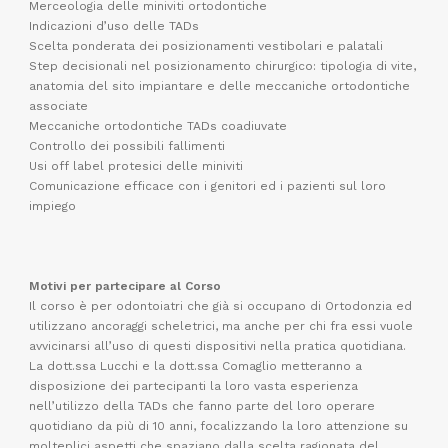
Merceologia delle miniviti ortodontiche
Indicazioni d’uso delle TADs
Scelta ponderata dei posizionamenti vestibolari e palatali
Step decisionali nel posizionamento chirurgico: tipologia di vite,
anatomia del sito impiantare e delle meccaniche ortodontiche
associate
Meccaniche ortodontiche TADs coadiuvate
Controllo dei possibili fallimenti
Usi off label protesici delle miniviti
Comunicazione efficace con i genitori ed i pazienti sul loro
impiego
Motivi per partecipare al Corso
Il corso è per odontoiatri che già si occupano di Ortodonzia ed
utilizzano ancoraggi scheletrici, ma anche per chi fra essi vuole
avvicinarsi all’uso di questi dispositivi nella pratica quotidiana.
La dott.ssa Lucchi e la dott.ssa Comaglio metteranno a
disposizione dei partecipanti la loro vasta esperienza
nell’utilizzo della TADs che fanno parte del loro operare
quotidiano da più di 10 anni, focalizzando la loro attenzione su
molteplici aspetti che spaziano dalla scelta ragionata del