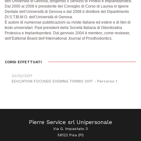
dell’Università di Genova, dirigendo il Servizio di Protesi e Implantoprotesi.
Dal 2000 al 2008 è presidente del Consiglio di Corso di Laurea in Igiene
Dentale dell’Università di Genova e dal 2008 è direttore del Dipartimento
DI.S.T.BI.M.O. dell’Università di Genova.
È autore di numerose pubblicazioni su riviste italiane ed estere e di libri di
testo universitari. Past president della Società Italiana di Odontoiatria
Protesica e Implantoprotesi. Dal gennaio 2004 è membro, come reviewer,
dell’Editorial Board dell’International Journal of Prosthodontics.
CORSI EFFETTUATI
20/02/2017
EDUCATION FOCUSED EVENING TORINO 2017 - Percorso 1
Pierre Service srl Unipersonale
Via G. Impastato 3
56122 Pisa (PI)