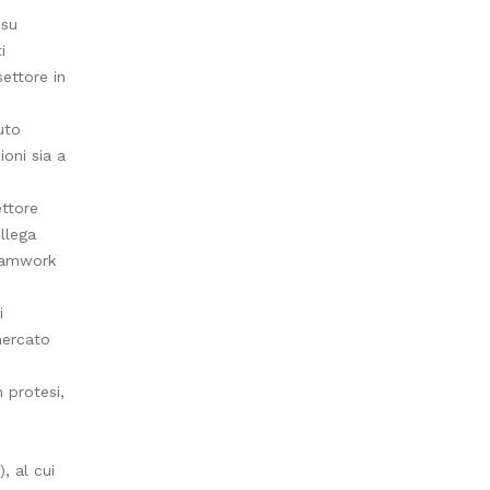
 su
i
settore in
uto
ioni sia a
ettore
llega
Teamwork
i
mercato
 protesi,
, al cui