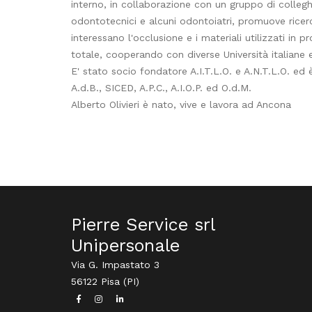
interno, in collaborazione con un gruppo di collegh
odontotecnici e alcuni odontoiatri, promuove rice
interessano l'occlusione e i materiali utilizzati in pr
totale, cooperando con diverse Università italiane 
E' stato socio fondatore A.I.T.L.O. e A.N.T.L.O. ed 
A.d.B., SICED, A.P.C., A.I.O.P. ed O.d.M.
Alberto Olivieri è nato, vive e lavora ad Ancona
Pierre Service srl
Unipersonale
Via G. Impastato 3
56122 Pisa (PI)