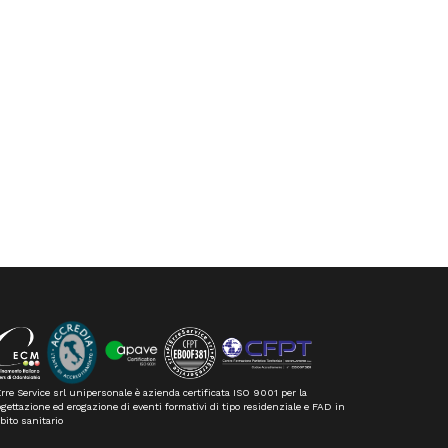
rre Service srl unipersonale è azienda certificata ISO 9001 per la
gettazione ed erogazione di eventi formativi di tipo residenziale e FAD in
bito sanitario