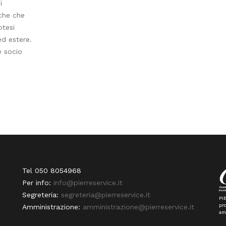
i
rche che
otesi
ed estere.
è socio
Tel 050 8054968
Per info:
info@pierreservice.it
Segreteria:
segreteria@pierreservice.it
PiE
pro
Amministrazione:
amministrazione@pierreservice.it
am