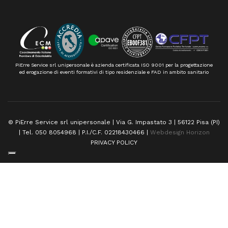
PiErre Service srl unipersonale è azienda certificata ISO 9001 per la progettazione
ed erogazione di eventi formativi di tipo residenziale e FAD in ambito sanitario
© PiErre Service srl unipersonale | Via G. Impastato 3 | 56122 Pisa (PI)
| Tel. 050 8054968 | P.I./C.F. 02218430466 |
Webdesign Horizon
PRIVACY POLICY