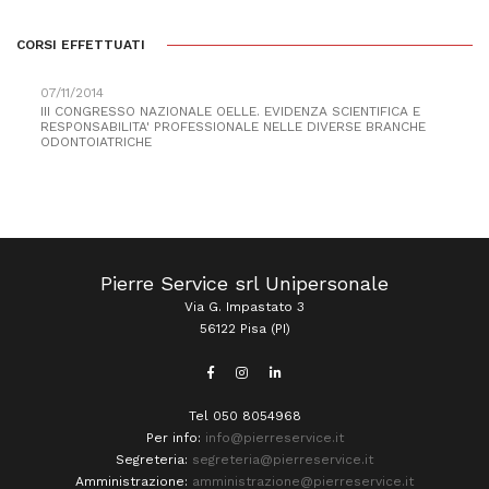
CORSI EFFETTUATI
07/11/2014
III CONGRESSO NAZIONALE OELLE. EVIDENZA SCIENTIFICA E
RESPONSABILITA' PROFESSIONALE NELLE DIVERSE BRANCHE
ODONTOIATRICHE
Pierre Service srl Unipersonale
Via G. Impastato 3
56122 Pisa (PI)
Tel 050 8054968
Per info:
info@pierreservice.it
Segreteria:
segreteria@pierreservice.it
Amministrazione:
amministrazione@pierreservice.it