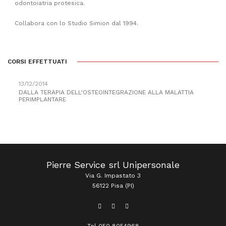
odontoiatria protesica.
Collabora con lo Studio Simion dal 1994.
CORSI EFFETTUATI
13/12/2014
DALLA TERAPIA DELL'OSTEOINTEGRAZIONE ALLA MALATTIA
PERIMPLANTARE
Pierre Service srl Unipersonale
Via G. Impastato 3
56122 Pisa (PI)