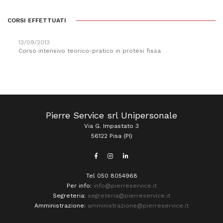
CORSI EFFETTUATI
13/09/2013
Corso intensivo teorico-pratico in protesi fissa
Pierre Service srl Unipersonale
Via G. Impastato 3
56122 Pisa (PI)
Tel 050 8054968
Per info:
info@pierreservice.it
Segreteria:
segreteria@pierreservice.it
Amministrazione:
amministrazione@pierreservice.it