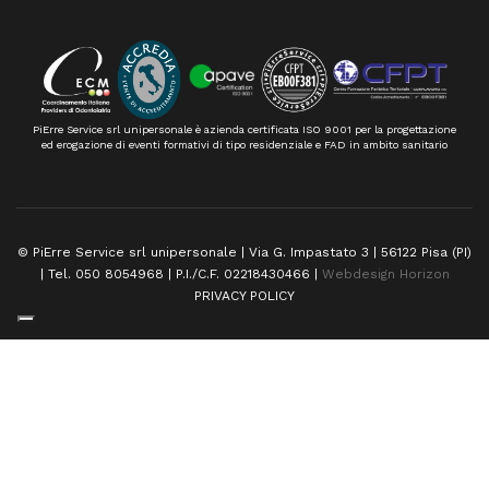
PiErre Service srl unipersonale è azienda certificata ISO 9001 per la progettazione
ed erogazione di eventi formativi di tipo residenziale e FAD in ambito sanitario
© PiErre Service srl unipersonale | Via G. Impastato 3 | 56122 Pisa (PI)
| Tel. 050 8054968 | P.I./C.F. 02218430466 |
Webdesign Horizon
PRIVACY POLICY