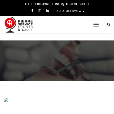
TEL 050 8054968
INFO@PIERRESERVICE.IT
AREA RISERVATA
toggle 