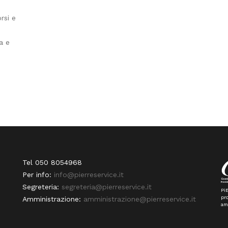
rsi e
ia e
Tel 050 8054968
Per info:
info@pierreservice.it
Segreteria:
segreteria@pierreservice.it
PiE
pro
Amministrazione:
amministrazione@pierreservice.it
am