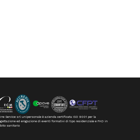
rre Service srl unipersonale è azienda certificata ISO 9001 per la
gettazione ed erogazione di eventi formativi di tipo residenziale e FAD in
bito sanitario