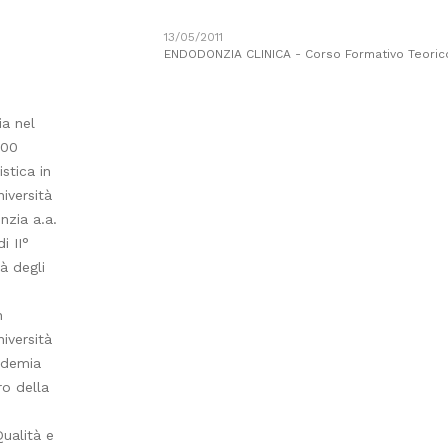
13/05/2011
ENDODONZIA CLINICA - Corso Formativo Teoric
ia nel
000
stica in
iversità
nzia a.a.
i II°
tà degli
n
iversità
cademia
ro della
ualità e