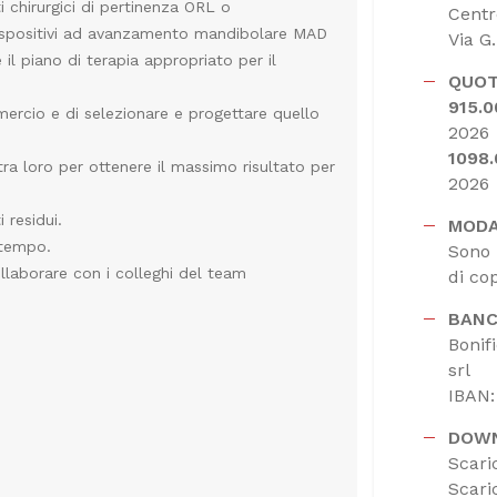
i chirurgici di pertinenza ORL o
Centr
dispositivi ad avanzamento mandibolare MAD
Via G
il piano di terapia appropriato per il
QUOT
915.
mercio e di selezionare e progettare quello
2026
1098
a loro per ottenere il massimo risultato per
2026
i residui.
MODA
 tempo.
Sono 
llaborare con i colleghi del team
di co
BANC
Bonif
srl
IBAN
DOW
Scari
Scari