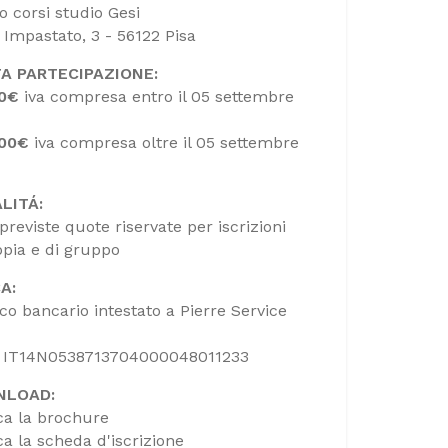
o corsi studio Gesi
. Impastato, 3 - 56122 Pisa
A PARTECIPAZIONE:
00€
iva compresa entro il 05 settembre
.00€
iva compresa oltre il 05 settembre
LITÁ:
previste quote riservate per iscrizioni
ppia e di gruppo
A:
ico bancario intestato a Pierre Service
: IT14N0538713704000048011233
NLOAD:
ca la brochure
ca la scheda d'iscrizione