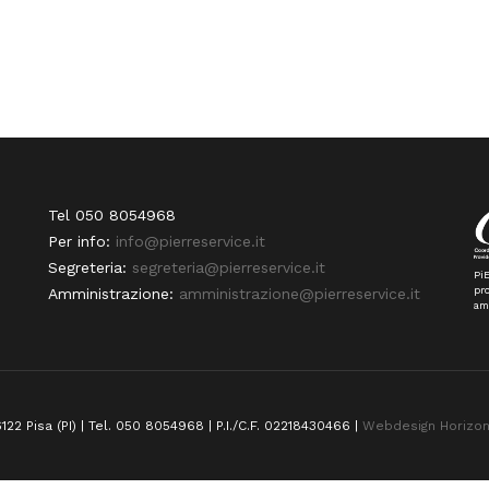
Tel 050 8054968
Per info:
info@pierreservice.it
Segreteria:
segreteria@pierreservice.it
PiE
pro
Amministrazione:
amministrazione@pierreservice.it
am
122 Pisa (PI) | Tel. 050 8054968 | P.I./C.F. 02218430466 |
Webdesign Horizo