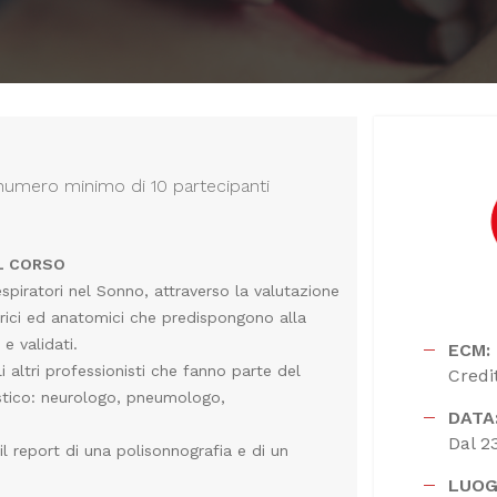
l numero minimo di 10 partecipanti
EL CORSO
espiratori nel Sonno, attraverso la valutazione
rici ed anatomici che predispongono alla
e validati.
ECM:
li altri professionisti che fanno parte del
Credit
stico: neurologo, pneumologo,
DATA
Dal 2
il report di una polisonnografia e di un
LUOG