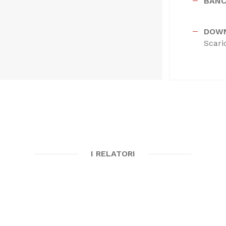
BANC
DOW
Scari
I RELATORI