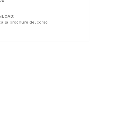
A:
NLOAD:
ca la brochure del corso