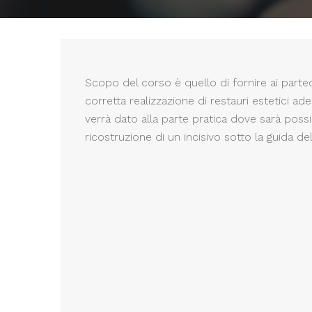
Scopo del corso è quello di fornire ai partec
corretta realizzazione di restauri estetici ade
verrà dato alla parte pratica dove sarà possibi
ricostruzione di un incisivo sotto la guida del