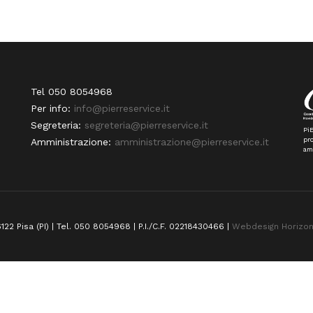
Tel 050 8054968
Per info:
info@pierreservice.it
Segreteria:
segreteria@pierreservice.it
PiE
pro
Amministrazione:
amministrazione@pierreservice.it
am
122 Pisa (PI) | Tel. 050 8054968 | P.I./C.F. 02218430466 |
Webdesign Horizo