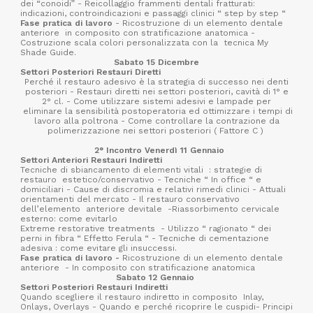
dei “conoidi” - Reicollaggio frammenti dentali fratturati:
indicazioni, controindicazioni e passaggi clinici “ step by step “
Fase pratica di lavoro
- Ricostruzione di un elemento dentale
anteriore
in composito con stratificazione anatomica -
Costruzione scala colori personalizzata con la
tecnica My
Shade Guide.
Sabato 15 Dicembre
Settori Posteriori Restauri Diretti
Perché il restauro adesivo è la strategia di successo nei denti
posteriori - Restauri diretti nei settori posteriori, cavità di 1° e
2° cl. - Come utilizzare sistemi adesivi e lampade per
eliminare la sensibilità postoperatoria ed ottimizzare i tempi di
lavoro alla poltrona - Come controllare la contrazione da
polimerizzazione nei settori posteriori ( Fattore C )
2° Incontro Venerdì 11 Gennaio
Settori Anteriori Restauri Indiretti
Tecniche di sbiancamento di elementi vitali
: strategie di
restauro
estetico/conservativo - Tecniche “ In office “ e
domiciliari - Cause di discromia e relativi rimedi clinici - Attuali
orientamenti del mercato - Il restauro conservativo
dell’elemento
anteriore devitale
-Riassorbimento cervicale
esterno: come evitarlo
Extreme restorative treatments
- Utilizzo “ ragionato “ dei
perni in fibra “ Effetto Ferula “ - Tecniche di cementazione
adesiva : come evitare gli insuccessi.
Fase pratica di lavoro -
Ricostruzione di un elemento dentale
anteriore
- In composito con stratificazione anatomica
Sabato 12 Gennaio
Settori Posteriori Restauri Indiretti
Quando scegliere il restauro indiretto in composito
Inlay,
Onlays, Overlays - Quando e perché ricoprire le cuspidi- Principi