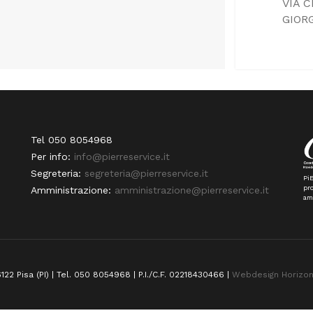
VIA C
GIOR
Tel 050 8054968
Per info:
info@pierreservice.it
Segreteria:
segreteria@pierreservice.it
PiE
pro
Amministrazione:
amministrazione@pierreservice.it
am
122 Pisa (PI) | Tel. 050 8054968 | P.I./C.F. 02218430466 |
Webdesign Horizo