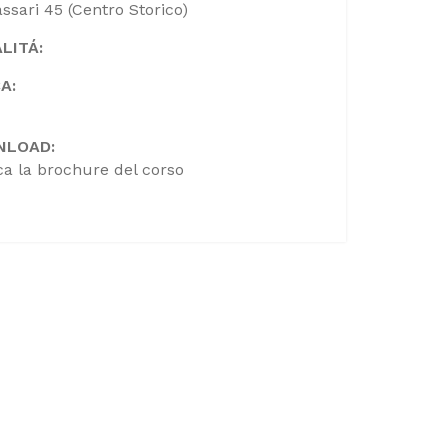
assari 45 (Centro Storico)
LITÁ:
A:
NLOAD:
ca la brochure del corso