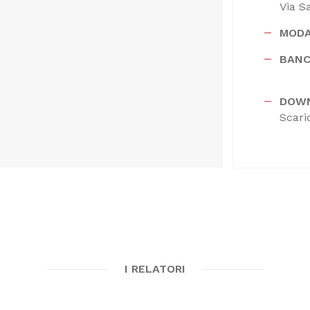
Via S
MODA
BANC
DOW
Scari
I RELATORI