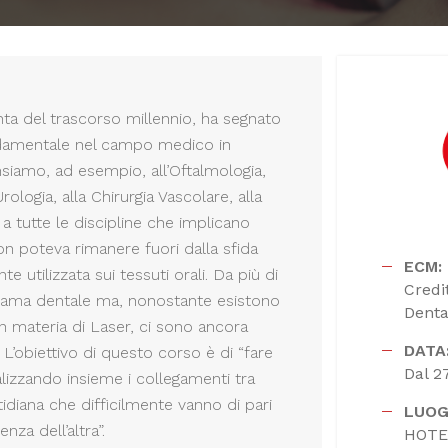
nta del trascorso millennio, ha segnato
ondamentale nel campo medico in
nsiamo, ad esempio, all’Oftalmologia,
Urologia, alla Chirurgia Vascolare, alla
a tutte le discipline che implicano
non poteva rimanere fuori dalla sfida
ECM:
e utilizzata sui tessuti orali. Da più di
Credi
norama dentale ma, nonostante esistono
Dental
n materia di Laser, ci sono ancora
DATA
 L’obiettivo di questo corso è di “fare
Dal 2
alizzando insieme i collegamenti tra
otidiana che difficilmente vanno di pari
LUOG
za dell’altra”.
HOTE