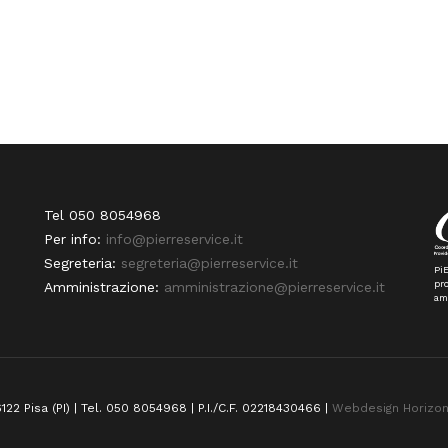
Tel 050 8054968
Per info:
info@pierreservice.it
Segreteria:
segreteria@pierreservice.it
PiE
pro
Amministrazione:
amministrazione@pierreservice.it
am
122 Pisa (PI) | Tel. 050 8054968 | P.I./C.F. 02218430466 |
Webdesign Horizo