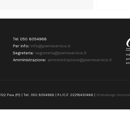
Tel 050 8054968
Per info:
info@pierreservice.it
Segreteria:
segreteria@pierreservice.it
PiE
pro
Amministrazione:
amministrazione@pierreservice.it
am
122 Pisa (PI) | Tel. 050 8054968 | P.I./C.F. 02218430466 |
Webdesign Horizo