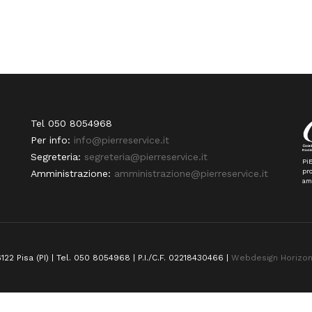
Tel 050 8054968
Per info:
info@pierreservice.it
Segreteria:
segreteria@pierreservice.it
PiE
pro
Amministrazione:
amministrazione@pierreservice.it
am
122 Pisa (PI) | Tel. 050 8054968 | P.I./C.F. 02218430466 |
Webdesign Horizo