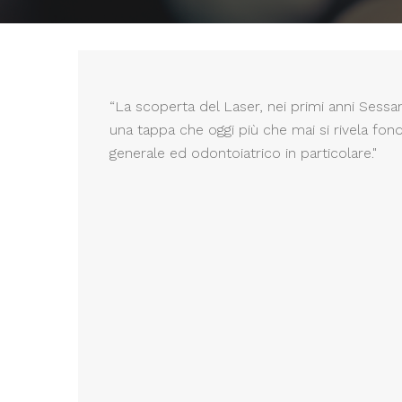
“La scoperta del Laser, nei primi anni Sessa
una tappa che oggi più che mai si rivela f
generale ed odontoiatrico in particolare."