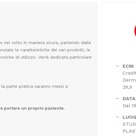
ers nel volto in maniera sicura, partendo dalle
nziate le caratteristiche dei vari prodotti, le
cniche di utilizzo. Verrà dedicata particolare
ECM:
Credi
Derma
re la parte pratica saranno messi a
29,9
DATA
Dal 1
rà portare un proprio paziente.
LUOG
STUD
PLAS