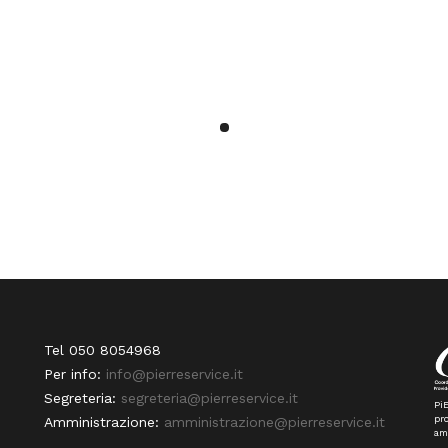
Tel 050 8054968
Per info:
info@pierreservice.it
Segreteria:
segreteria@pierreservice.it
PiE
pro
Amministrazione:
amministrazione@pierreservice.it
am