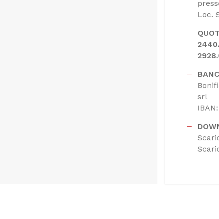
press
Loc. 
QUOT
2440
2928
BANC
Bonif
srl
IBAN
DOW
Scari
Scari