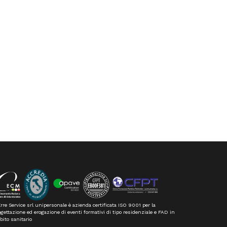
rre Service srl unipersonale è azienda certificata ISO 9001 per la
gettazione ed erogazione di eventi formativi di tipo residenziale e FAD in
bito sanitario