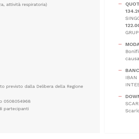
QUOT
 attività respiratoria)
134.
SING
122.0
GRUP
MODA
Bonif
causa
BANC
IBAN
INTE
o previsto dalla Delibera della Regione
DOW
allo 0508054968
SCARI
i partecipanti
Scari