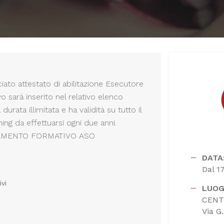
iato attestato di abilitazione Esecutore
o sarà inserito nel relativo elenco
urata illimitata e ha validità su tutto il
ining da effettuarsi ogni due anni.
NAMENTO FORMATIVO ASO
DATA
Dal 1
vi
LUOG
CENT
Via G