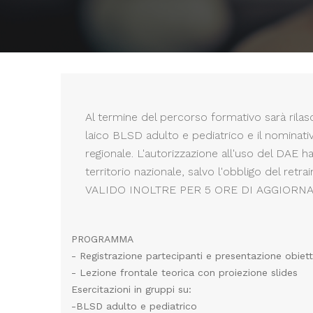
Al termine del percorso formativo sarà rilasc
laico BLSD adulto e pediatrico e il nominativ
regionale. L'autorizzazione all'uso del DAE ha d
territorio nazionale, salvo l'obbligo del retra
VALIDO INOLTRE PER 5 ORE DI AGGIOR
PROGRAMMA
- Registrazione partecipanti e presentazione obietti
- Lezione frontale teorica con proiezione slides
Esercitazioni in gruppi su:
-BLSD adulto e pediatrico