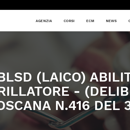
AGENZIA
CORSI
ECM
NEWS
LSD (LAICO) ABILI
RILLATORE - (DELI
OSCANA N.416 DEL 3