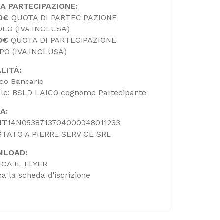
A PARTECIPAZIONE:
20€
QUOTA DI PARTECIPAZIONE
OLO (IVA INCLUSA)
0€
QUOTA DI PARTECIPAZIONE
PO (IVA INCLUSA)
LITÁ:
ico Bancario
le: BSLD LAICO cognome Partecipante
A:
 IT14N0538713704000048011233
STATO A PIERRE SERVICE SRL
NLOAD:
CA IL FLYER
ca la scheda d'iscrizione