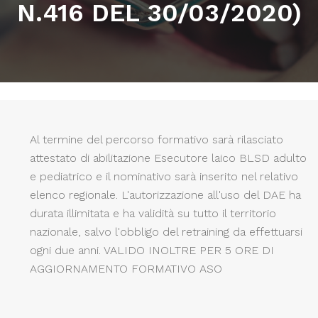
N.416 DEL 30/03/2020)
Al termine del percorso formativo sarà rilasciato
attestato di abilitazione Esecutore laico BLSD adulto
e pediatrico e il nominativo sarà inserito nel relativo
elenco regionale. L'autorizzazione all'uso del DAE ha
durata illimitata e ha validità su tutto il territorio
nazionale, salvo l'obbligo del retraining da effettuarsi
ogni due anni. VALIDO INOLTRE PER 5 ORE DI
AGGIORNAMENTO FORMATIVO ASO