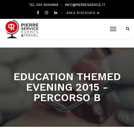
TEL 050 8054968
INFO@PIERRESERVICE.IT
AREA RISERVATA
toggle 
EDUCATION THEMED
EVENING 2015 -
PERCORSO B