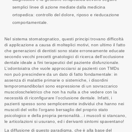
semplici linee di azione mediate dalla medicina
ortopedica: controllo del dolore, riposo e rieducazione
comportamentale.
Nel sistema stomatognatico, questi principi trovano difficoltà
di applicazione a causa di molteplici motivi, non ultimo il fatto
che generazioni di dentisti sono state erroneamente educate
secondo vecchi precetti gnatologici di ricerca dell’occlusione
dentale ideale a fini terapeutici del paziente disfunzionale.
L’odontoiatra che vuole approcciarsi ai pazienti con TMDs
non può prescindere da un dato di fatto fondamentale: in
assenza di malattie primarie o sistemiche, i disordini
temporomandibolari sono espressione di un sovraccarico
muscoloscheletrico che non ha nulla a che vedere con la
necessità di riconfigurare l’occlusione dentale. Infatti, i
pazienti spesso sono semplicemente individui che hanno nei
muscoli del volto l’organo bersaglio del proprio stato
psicologico e della propria personalità…i muscoli si stancano,
le articolazioni si usurano, ed i derivanti sintomi spaventano!
La diffusione di questo paradigma, che è alla base del