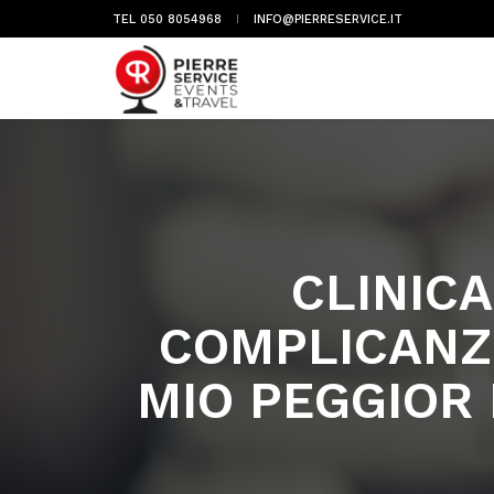
TEL 050 8054968
INFO@PIERRESERVICE.IT
CLINIC
COMPLICANZE
MIO PEGGIOR 