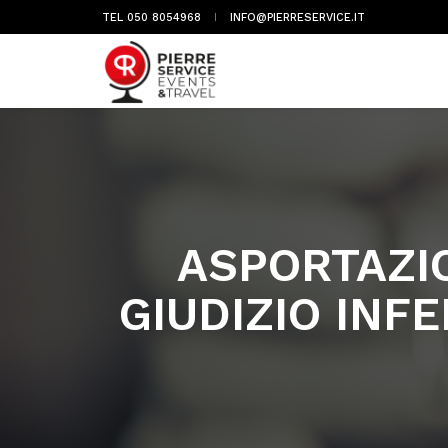
TEL 050 8054968
INFO@PIERRESERVICE.IT
ASPORTAZIO
GIUDIZIO INF