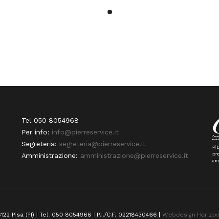
Tel 050 8054968
Per info:
info@pierreservice.it
Segreteria:
segreteria@pierreservice.it
PiE
pro
Amministrazione:
amministrazione@pierreservice.it
am
122 Pisa (PI) | Tel. 050 8054968 | P.I./C.F. 02218430466 |
Webdesign Horizo