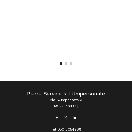
Pierre Service srl Unipersonale
Via G. Impastato 3
56122 Pisa (PI)
Tel 050 8054968