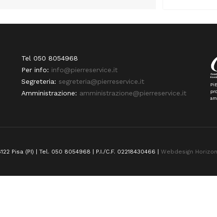
Tel 050 8054968
Per info:
info@pierreservice.it
Segreteria:
segreteria@pierreservice.it
PiE
pro
Amministrazione:
amministrazione@pierreservice.it
am
122 Pisa (PI) | Tel. 050 8054968 | P.I./C.F. 02218430466 |
Webdesign Horizo